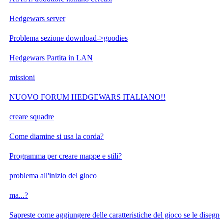
Hedgewars server
Problema sezione download->goodies
Hedgewars Partita in LAN
missioni
NUOVO FORUM HEDGEWARS ITALIANO!!
creare squadre
Come diamine si usa la corda?
Programma per creare mappe e stili?
problema all'inizio del gioco
ma...?
Sapreste come aggiungere delle caratteristiche del gioco se le diseg