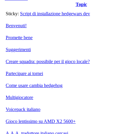
Topic
Sticky:
Script di installazione hedgewars dev
Benvenuti!
Promette bene
Suggerimenti
Creare squadra: possibile per il gioco locale?
Partecipare ai tornei
Come usare cambia hedgehog
Multigiocatore
Voicepack italiano
Gioco lentissimo su AMD X2 5600+
A.A.A. traduttore italiano cercasi