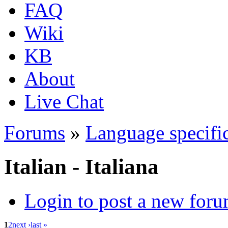
FAQ
Wiki
KB
About
Live Chat
Forums
»
Language specific
Italian - Italiana
Login to post a new foru
1
2
next ›
last »