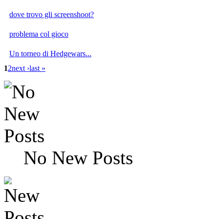
dove trovo gli screenshoot?
problema col gioco
Un torneo di Hedgewars...
1
2
next ›
last »
No New Posts