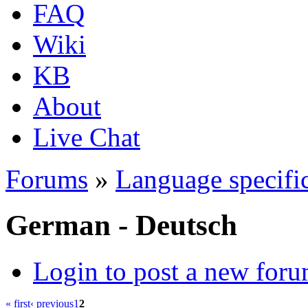
FAQ
Wiki
KB
About
Live Chat
Forums
»
Language specific
German - Deutsch
Login to post a new foru
« first
‹ previous
1
2