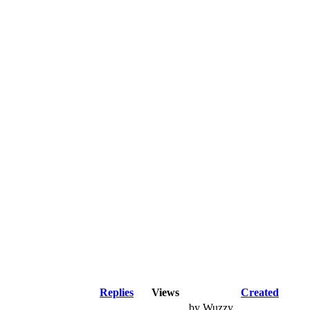
Replies
Views
Created
by Wuzzy