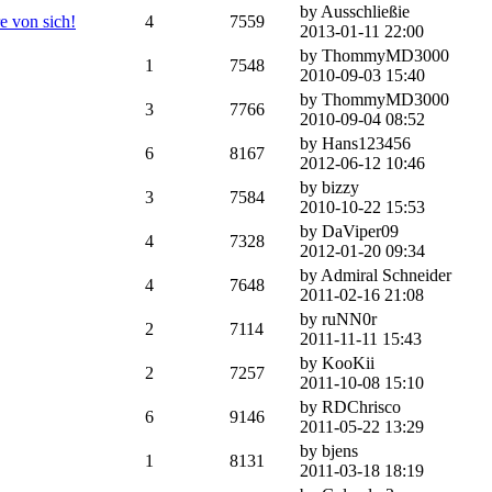
by Ausschließie
e von sich!
4
7559
2013-01-11 22:00
by ThommyMD3000
1
7548
2010-09-03 15:40
by ThommyMD3000
3
7766
2010-09-04 08:52
by Hans123456
6
8167
2012-06-12 10:46
by bizzy
3
7584
2010-10-22 15:53
by DaViper09
4
7328
2012-01-20 09:34
by Admiral Schneider
4
7648
2011-02-16 21:08
by ruNN0r
2
7114
2011-11-11 15:43
by KooKii
2
7257
2011-10-08 15:10
by RDChrisco
6
9146
2011-05-22 13:29
by bjens
1
8131
2011-03-18 18:19