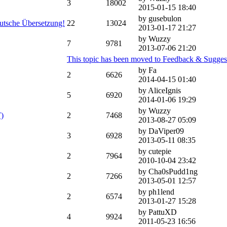
3
18002
2015-01-15 18:40
by gusebulon
utsche Übersetzung!
22
13024
2013-01-17 21:27
by Wuzzy
7
9781
2013-07-06 21:20
This topic has been moved to Feedback & Sugges
by Fa
2
6626
2014-04-15 01:40
by AliceIgnis
5
6920
2014-01-06 19:29
by Wuzzy
)
2
7468
2013-08-27 05:09
by DaViper09
3
6928
2013-05-11 08:35
by cutepie
2
7964
2010-10-04 23:42
by Cha0sPudd1ng
2
7266
2013-05-01 12:57
by ph1lend
2
6574
2013-01-27 15:28
by PattuXD
4
9924
2011-05-23 16:56