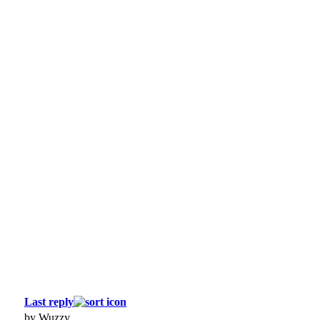
Last reply
by Wuzzy