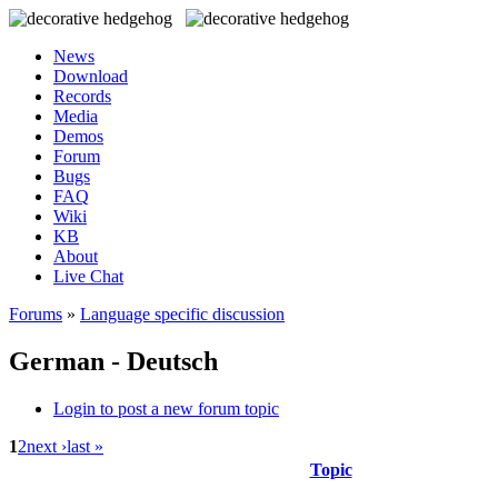
News
Download
Records
Media
Demos
Forum
Bugs
FAQ
Wiki
KB
About
Live Chat
Forums
»
Language specific discussion
German - Deutsch
Login to post a new forum topic
1
2
next ›
last »
Topic