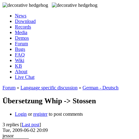
News
Download
Records
Media
Demos
Forum
Bugs
FAQ
Wiki
KB
About
Live Chat
Forum
»
Language specific discussion
»
German - Deutsch
Übersetzung Whip -> Stossen
Login
or
register
to post comments
3 replies [
Last post
]
Tue, 2009-06-02 20:09
jessor