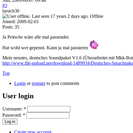
Sun, 2009-06-07 09:48
#3
larsich30
Offline
Joined:
2009-02-01
Posts:
35
Ja Peitsche wäre alle mal passender.
Hat wohl wer gepennt. Kann ja mal passieren
Mein neustes, deutsches Soundpaket V1.6 (Überarbeitet mit Mkk-Bote 
http://www.file-upload.net/download-1489934/Deutsches-Sprachpake
Top
Login
or
register
to post comments
User login
Username:
*
Password:
*
Create new account