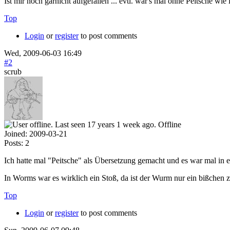
Ist mir noch garnicht aufgefallen ... evtl. war's mal ohne Peitsche wie 
Top
Login
or
register
to post comments
Wed, 2009-06-03 16:49
#2
scrub
Offline
Joined:
2009-03-21
Posts:
2
Ich hatte mal "Peitsche" als Übersetzung gemacht und es war mal in ei
In Worms war es wirklich ein Stoß, da ist der Wurm nur ein bißchen 
Top
Login
or
register
to post comments