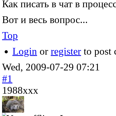
Как писать в чат в процес
Вот и весь вопрос...
Top
Login
or
register
to post
Wed, 2009-07-29 07:21
#1
1988xxx