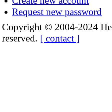
Create new account
Request new password
Copyright © 2004-2024 Hedg
reserved.
[ contact ]