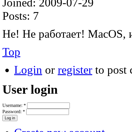
Joined:
2009-07-29
Posts:
7
Не! Не работает! MacOS, и
Top
Login
or
register
to post
User login
Username:
*
Password:
*