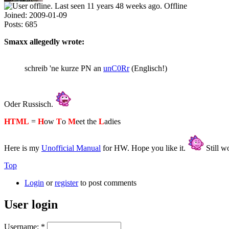
Offline
Joined:
2009-01-09
Posts:
685
Smaxx allegedly wrote:
schreib 'ne kurze PN an
unC0Rr
(Englisch!)
Oder Russisch.
HTML
=
H
ow
T
o
M
eet the
L
adies
Here is my
Unofficial Manual
for HW. Hope you like it.
Still wo
Top
Login
or
register
to post comments
User login
Username:
*