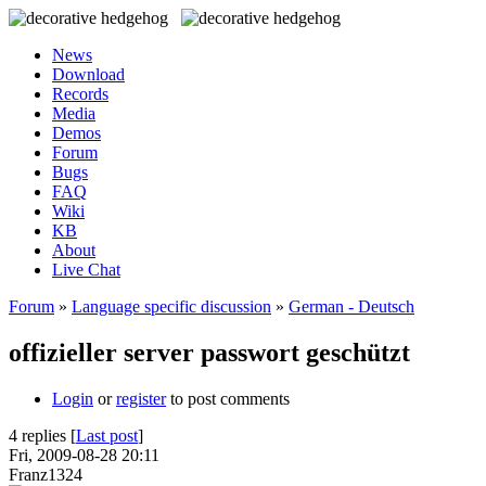
News
Download
Records
Media
Demos
Forum
Bugs
FAQ
Wiki
KB
About
Live Chat
Forum
»
Language specific discussion
»
German - Deutsch
offizieller server passwort geschützt
Login
or
register
to post comments
4 replies [
Last post
]
Fri, 2009-08-28 20:11
Franz1324