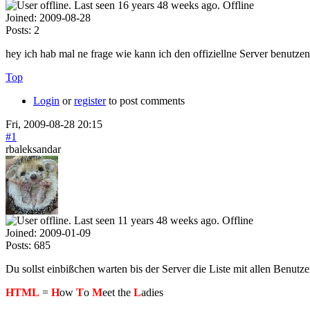
Offline
Joined:
2009-08-28
Posts:
2
hey ich hab mal ne frage wie kann ich den offiziellne Server benutzen
Top
Login
or
register
to post comments
Fri, 2009-08-28 20:15
#1
rbaleksandar
Offline
Joined:
2009-01-09
Posts:
685
Du sollst einbißchen warten bis der Server die Liste mit allen Benutze
HTML
=
H
ow
T
o
M
eet the
L
adies