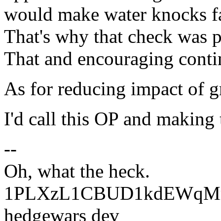
would make water knocks fa
That's why that check was p
That and encouraging contin
As for reducing impact of gra
I'd call this OP and making t
--
Oh, what the heck.
1PLXzL1CBUD1kdEWqMrw
hedgewars dev