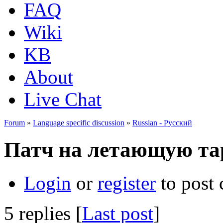
FAQ
Wiki
KB
About
Live Chat
Forum
»
Language specific discussion
»
Russian - Русский
Патч на летающую та
Login
or
register
to post
5 replies [
Last post
]