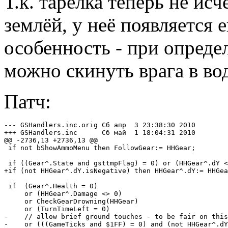
Т.к. тарелка теперь не ис
землёй, у неё появляется 
особенность - при опред
можно скинуть врага в вод
Патч:
--- GSHandlers.inc.orig Сб апр  3 23:38:30 2010

+++ GSHandlers.inc      Сб май  1 18:04:31 2010

@@ -2736,13 +2736,13 @@

 if not bShowAmmoMenu then FollowGear:= HHGear;

 if ((Gear^.State and gsttmpFlag) = 0) or (HHGear^.dY <
+if (not HHGear^.dY.isNegative) then HHGear^.dY:= HHGea
 if  (Gear^.Health = 0)

     or (HHGear^.Damage <> 0)

     or CheckGearDrowning(HHGear)

     or (TurnTimeLeft = 0)

-    // allow brief ground touches - to be fair on this
-    or (((GameTicks and $1FF) = 0) and (not HHGear^.dY