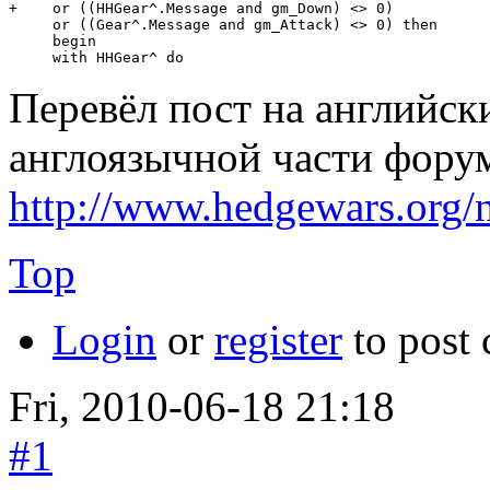
+    or ((HHGear^.Message and gm_Down) <> 0)

     or ((Gear^.Message and gm_Attack) <> 0) then

     begin

Перевёл пост на английски
англоязычной части фору
http://www.hedgewars.org/
Top
Login
or
register
to post
Fri, 2010-06-18 21:18
#1