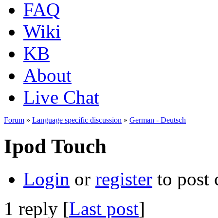
FAQ
Wiki
KB
About
Live Chat
Forum
»
Language specific discussion
»
German - Deutsch
Ipod Touch
Login
or
register
to post
1 reply [
Last post
]