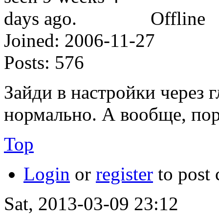
Offline
Joined:
2006-11-27
Posts:
576
Зайди в настройки через г
нормально. А вообще, по
Top
Login
or
register
to post
Sat, 2013-03-09 23:12