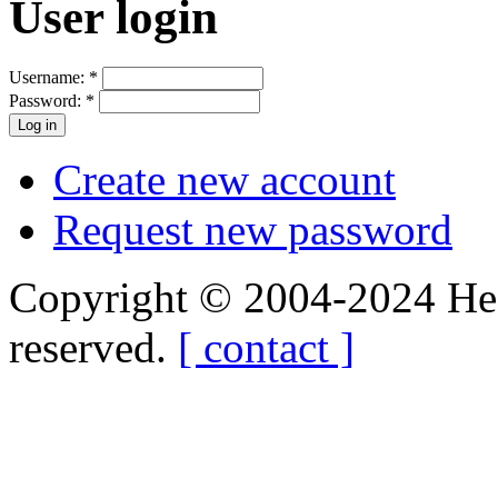
User login
Username:
*
Password:
*
Create new account
Request new password
Copyright © 2004-2024 Hedg
reserved.
[ contact ]