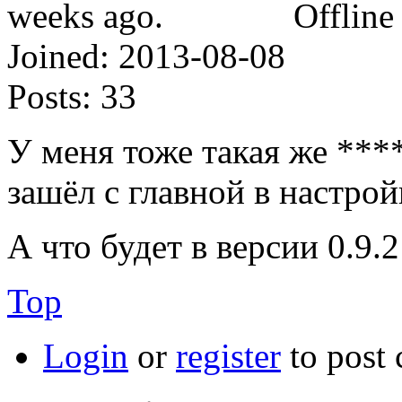
Offline
Joined:
2013-08-08
Posts:
33
У меня тоже такая же ****
зашёл с главной в настрой
А что будет в версии 0.9.
Top
Login
or
register
to post