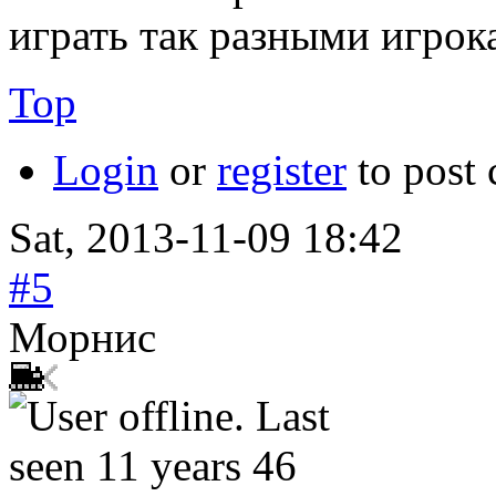
играть так разными игрок
Top
Login
or
register
to post
Sat, 2013-11-09 18:42
#5
Морнис