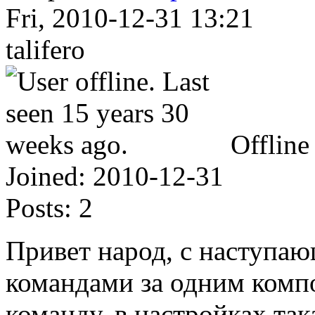
Fri, 2010-12-31 13:21
talifero
Offline
Joined:
2010-12-31
Posts:
2
Привет народ, с наступаю
командами за одним комп
команду, в настройках та