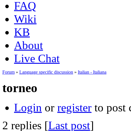
FAQ
Wiki
KB
About
Live Chat
Forum
»
Language specific discussion
»
Italian - Italiana
torneo
Login
or
register
to post
2 replies [
Last post
]