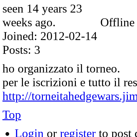
Offline
Joined:
2012-02-14
Posts:
3
ho organizzato il torneo.
per le iscrizioni e tutto il re
http://torneitahedgewars.j
Top
Login
or
register
to post