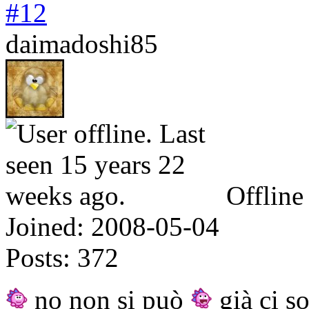
#12
daimadoshi85
Offline
Joined:
2008-05-04
Posts:
372
no non si può
già ci so