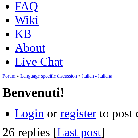
FAQ
Wiki
KB
About
Live Chat
Forum
»
Language specific discussion
»
Italian - Italiana
Benvenuti!
Login
or
register
to post
26 replies [
Last post
]