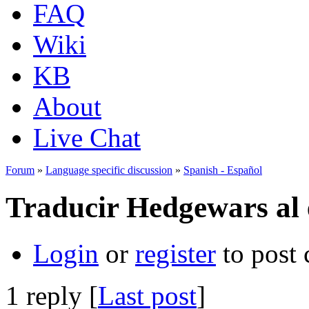
FAQ
Wiki
KB
About
Live Chat
Forum
»
Language specific discussion
»
Spanish - Español
Traducir Hedgewars al 
Login
or
register
to post
1 reply [
Last post
]